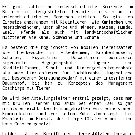
Es gibt zahlreiche unterschiedliche Konzepte im
Beriech der Tiergestützten Therapie, die sich an die
unterschiedlichsten Menschen richten. So gibt es
Einsätze
angefangen mit Kleintieren, wie
Kaninchen
und
Meerschweinchen
, über
Gänse
und
Hühner
,
Katzen
,
Hunde
,
Esel
,
Pferde
als auch mit landwirtschaftlichen
Nutztieren wie
Kühe
,
Schweine
und
Schafe
.
Es besteht die Möglichkeit von mobilen Tiereinsätzen
wie Tierbesuche in Altenheimen, Krankenhäusern,
Schulen, Psychatrien. Desweiteren existieren
sogenannte Begegnungshöfe, Jugend- und
Stadtteilfarmen, Schul- und Kindergarten-bauernhöfe
als auch Einrichtungen für Suchtkranke, Jugendliche
mit besonderem Betreuungsbedarf mit einem integrierten
Bauernhof, bis hin zu Konzepten des Management
Coachings mit Tieren.
Da wird dem Abteilungsleiter erstmal gezeigt, dass man
mit brüllen, zerren und Druck bei einem Esel so gar
nichts erreicht. Den Führungskräften wird eine klare
Kommunikation und vor allem Ruhe abverlangt. Der
Phantasie im Einsatz der Tiergestützten Arbeit sind
kaum Grenzen gesetzt.
Leider ist der Begriff der Tiergestützten Therapie