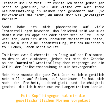
Freiheit und Freizeit. Oft konnte ich diese jedoch gar
nicht so genießen, weil der kleine oft auch große
Glaubenssatzkönig in meinem Kopf gehämmert hat:
„So
funktioniert das nicht, du musst doch was „Richtiges“
machen!“
Somit habe ich mich phasenweise auf viele
Festanstellungen beworben, das Schicksal weiß warum es
damit nicht geklappt hat oder nicht sein sollte. Heute
weiß ich, dass ich dies unbewusst manifestiert hatte,
weil mein Herz eine Festanstellung, mit dem üblichen 9
to 5 Leben, eben nicht wollte.
Es bietet zwar Sicherheit, in Bezug auf das Einkommen,
so denken wir zumindest, jedoch hat mich der Gedanke
an den
´normalen
´ Arbeitsalltag eher eingeengt und ein
Gefühl der Freiheitsberaubung in mir hervorgerufen.
Mein Herz wusste die ganz Zeit über wo ich eigentlich
sein will – auf Reisen, auf Abenteuer. Es hat sich
nach der Freiheit, Lebendigkeit und Leichtigkeit
gesehnt, die ich bisher nur von Langzeitreisen kannte.
Mein Kopf hingegen hat mir die
gesellschaftlichen Normen vorgekaut