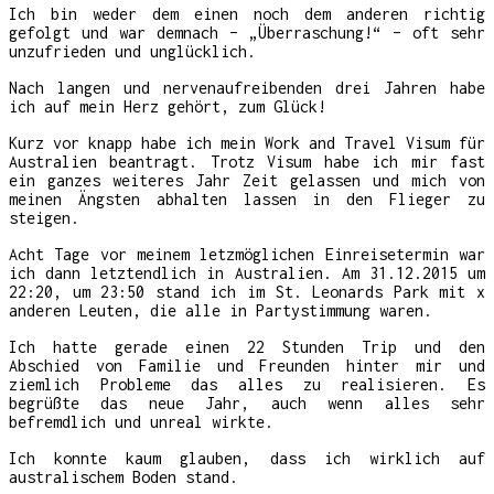
Ich bin weder dem einen noch dem anderen richtig
gefolgt und war demnach – „Überraschung!“ – oft sehr
unzufrieden und unglücklich.
Nach langen und nervenaufreibenden drei Jahren habe
ich auf mein Herz gehört, zum Glück!
Kurz vor knapp habe ich mein Work and Travel Visum für
Australien beantragt. Trotz Visum habe ich mir fast
ein ganzes weiteres Jahr Zeit gelassen und mich von
meinen Ängsten abhalten lassen in den Flieger zu
steigen.
Acht Tage vor meinem letzmöglichen Einreisetermin war
ich dann letztendlich in Australien. Am 31.12.2015 um
22:20, um 23:50 stand ich im St. Leonards Park mit x
anderen Leuten, die alle in Partystimmung waren.
Ich hatte gerade einen 22 Stunden Trip und den
Abschied von Familie und Freunden hinter mir und
ziemlich Probleme das alles zu realisieren. Es
begrüßte das neue Jahr, auch wenn alles sehr
befremdlich und unreal wirkte.
Ich konnte kaum glauben, dass ich wirklich auf
australischem Boden stand.