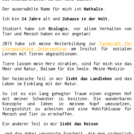
Der auserwählte Name für mich ist
Nathalie
.
Ich bin
34 Jahre
alt und
Zuhause in der Welt
.
Studiert habe ich
Biologie
, vor allem Verhalten von
Tier und Mensch haben es mir angetan!
2015 habe ich meine Weiterbildung zur
Fachkraft für
tiergestützte Intervention
am Insitut für sozialen
Lernen mit Tieren abgeschlossen.
Tiere lassen mein Herz strahlen, sind für mich wie das
Meer und Natur, Balsam für die Seele. Meine Medizin
Der heimische Teil in mir
liebt das Landleben
und das
Leben im Einklang mit der Natur.
So ist es ein lang gehegter Traum einen eigenen Hof
mit meiner Schwester zu besitzen. Die wunderbaren
Konzepte und Ideen in meinem Kopf umzusetzen,
tiergestützt zu arbeiten und eine Wohlfühloase für
Mensch und Tier zu erschaffen.
Ein anderer Teil in mir
liebt das Reisen
…und die dabei verspürte Freiheit, die man sicherlich